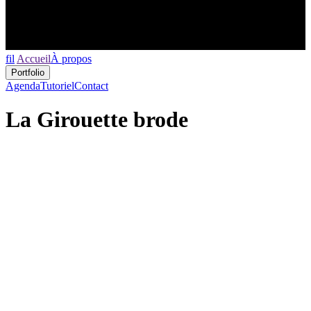
fil
Accueil
À propos
Portfolio
Agenda
Tutoriel
Contact
La Girouette brode